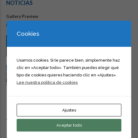
NOTICIAS
Gallery Preview
julio 2, 2026
Cookies
Nueva ruta mejorada y tarifa especial Andalucía
octubre 11, 2023
Usamos cookies. Si te parece bien, simplemente haz
En Trans-Andama seguimos creciendo para ti!
clic en «Aceptar todo». También puedes elegir qué
tipo de cookies quieres haciendo clic en «Ajustes».
octubre 11, 2023
Lee nuestra política de cookies
Ajustes
CATEGORÍAS
Aceptar todo
Antiguas