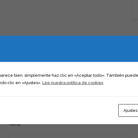
Nombre (requerido)
 parece bien, simplemente haz clic en «Aceptar todo». También puedes
do clic en «Ajustes».
Lee nuestra política de cookies
Email (requerido)
Ajustes
Tema