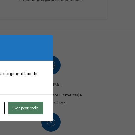
 elegir qué tipo de
CENTRAL
Llámanos o déjanos un mensaje
+34 966444455
Aceptar todo