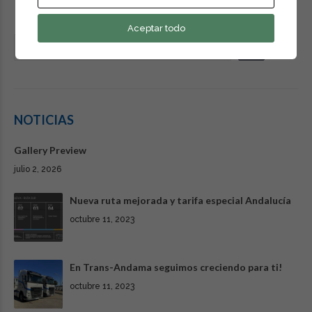
Aceptar todo
NOTICIAS
Gallery Preview
julio 2, 2026
Nueva ruta mejorada y tarifa especial Andalucía
octubre 11, 2023
En Trans-Andama seguimos creciendo para ti!
octubre 11, 2023