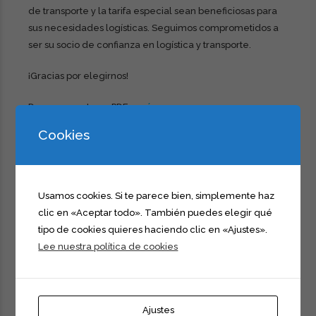
de transporte y la tarifa especial sean beneficiosas para
sus necesidades logísticas. Seguimos comprometidos a
ser su socio de confianza en logística y transporte.
¡Gracias por elegirnos!
Descargar ruta en PDF
aquí
Cookies
Usamos cookies. Si te parece bien, simplemente haz
clic en «Aceptar todo». También puedes elegir qué
tipo de cookies quieres haciendo clic en «Ajustes».
Lee nuestra política de cookies
DEJAR UNA RESPUESTA
Debes estar
conectado
para publicar un comentario.
Ajustes